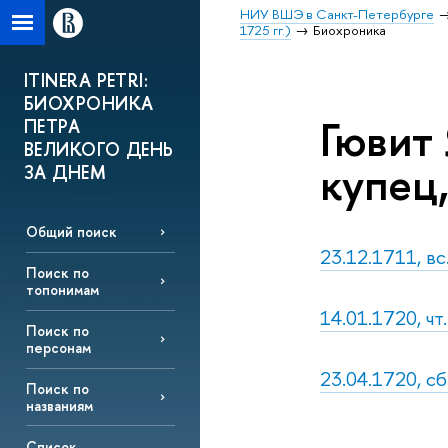
НИУ ВШЭ в Санкт-Петербурге
1725 гг.)
Биохроника
ITINERA PETRI:
БИОХРОНИКА
Гювит 
ПЕТРА
ВЕЛИКОГО ДЕНЬ
купец
ЗА ДНЕМ
Общий поиск
23.12.1711, вс
Поиск по
топонимам
14.01.1720, чт
Поиск по
персонам
23.04.1720, сб
Поиск по
названиям
Список