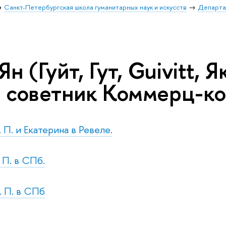
Санкт-Петербургская школа гуманитарных наук и искусств
Департа
Ян (Гуйт, Гут, Guivitt, 
, советник Коммерц-ко
. П. и Екатерина в Ревеле.
. П. в СПб.
. П. в СПб