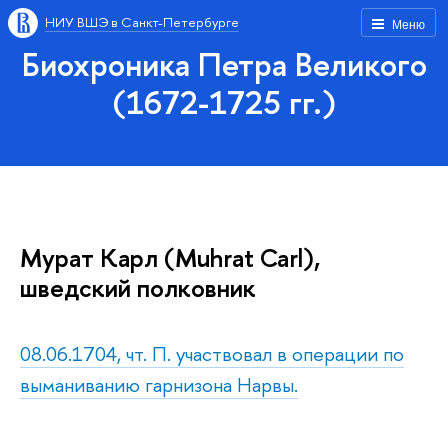
НИУ ВШЭ в Санкт-Петербурге
Меню
Биохроника Петра Великого
(1672-1725 гг.)
Мурат Карл (Muhrat Carl),
шведский полковник
08.06.1704, чт. П. участвовал в операции по
выманиванию гарнизона Нарвы.