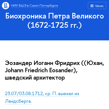
НИУ ВШЭ в Санкт-Петербурге
Меню
Биохроника Петра Великого
(1672-1725 гг.)
Эозандер Иоганн Фридрих ((Юхан,
Johann Friedrich Eosander),
шведский архитектор
23.07/03.08.1712, ср. П. выехал из
Ландсберга.