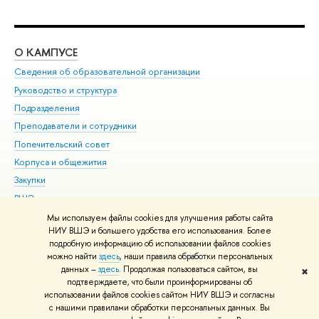
О КАМПУСЕ
ОБ
Сведения об образовательной организации
Мер
Руководство и структура
Мер
Подразделения
Дов
Преподаватели и сотрудники
Ол
Попечительский совет
При
Корпуса и общежития
При
Закупки
Ди
ВШЭ для студентов с ограниченными возможностями
До
здоровья и инвалидностью
Ас
Мы используем файлы cookies для улучшения работы сайта
Версия для слабовидящих
НИУ ВШЭ и большего удобства его использования. Более
Обр
подробную информацию об использовании файлов cookies
Единая платежная страница
можно найти
здесь
, наши правила обработки персональных
данных –
здесь
. Продолжая пользоваться сайтом, вы
✖
Редактору
подтверждаете, что были проинформированы об
© НИУ ВШЭ 1993–2026
Адреса и контакты
Условия использования
использовании файлов cookies сайтом НИУ ВШЭ и согласны
с нашими правилами обработки персональных данных. Вы
материалов
Политика конфиденциальности
Карта сайта