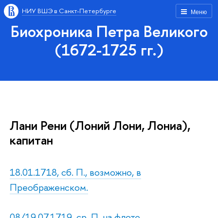
НИУ ВШЭ в Санкт-Петербурге
Меню
Биохроника Петра Великого
(1672-1725 гг.)
Лани Рени (Лоний Лони, Лониа),
капитан
18.01.1718, сб. П., возможно, в
Преображенском.
08/19.07.1719, ср. П. на флоте.