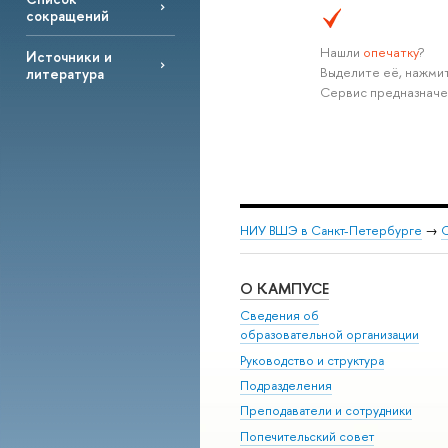
сокращений
Нашли
опечатку
?
Источники и
Выделите её, нажмит
литература
Сервис предназначе
НИУ ВШЭ в Санкт-Петербурге
→
С
О КАМПУСЕ
Сведения об
образовательной организации
Руководство и структура
Подразделения
Преподаватели и сотрудники
Попечительский совет