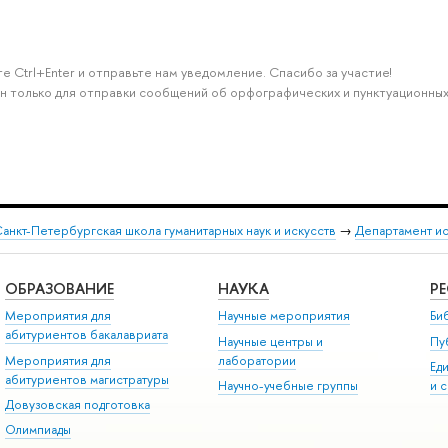
е Ctrl+Enter и отправьте нам уведомление. Спасибо за участие!
н только для отправки сообщений об орфографических и пунктуационных
анкт-Петербургская школа гуманитарных наук и искусств
→
Департамент и
ОБРАЗОВАНИЕ
НАУКА
Р
Мероприятия для
Научные мероприятия
Би
абитуриентов бакалавриата
Научные центры и
Пу
Мероприятия для
лаборатории
Ед
абитуриентов магистратуры
Научно-учебные группы
и 
Довузовская подготовка
Олимпиады