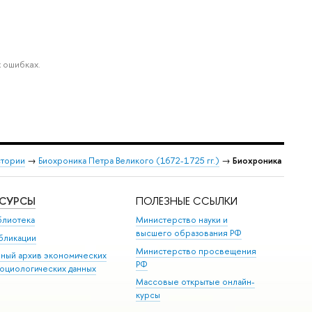
 ошибках.
стории
→
Биохроника Петра Великого (1672-1725 гг.)
→
Биохроника
ЕСУРСЫ
ПОЛЕЗНЫЕ ССЫЛКИ
блиотека
Министерство науки и
высшего образования РФ
бликации
Министерство просвещения
иный архив экономических
РФ
социологических данных
Массовые открытые онлайн-
курсы