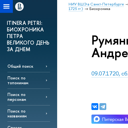
НИУ ВШЭ в Санкт-Петербурге
1725 гг.)
Биохроника
ITINERA PETRI:
БИОХРОНИКА
Румян
ПЕТРА
ВЕЛИКОГО ДЕНЬ
Андре
ЗА ДНЕМ
Общий поиск
09.07.1720, сб
Поиск по
топонимам
Поиск по
персонам
Поиск по
названиям
Список