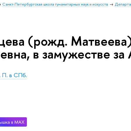
Санкт-Петербургская школа гуманитарных наук и искусств
Департа
цева (рожд. Матвеева
евна, в замужестве за
. П. в СПб.