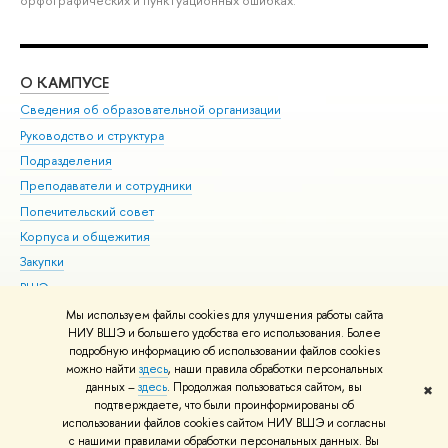
О КАМПУСЕ
ОБ
Сведения об образовательной организации
Мер
Руководство и структура
Мер
Подразделения
Дов
Преподаватели и сотрудники
Ол
Попечительский совет
При
Корпуса и общежития
При
Закупки
Ди
ВШЭ для студентов с ограниченными возможностями
До
здоровья и инвалидностью
Ас
Мы используем файлы cookies для улучшения работы сайта
Версия для слабовидящих
НИУ ВШЭ и большего удобства его использования. Более
Обр
подробную информацию об использовании файлов cookies
Единая платежная страница
можно найти
здесь
, наши правила обработки персональных
данных –
здесь
. Продолжая пользоваться сайтом, вы
✖
Редактору
подтверждаете, что были проинформированы об
© НИУ ВШЭ 1993–2026
Адреса и контакты
Условия использования
использовании файлов cookies сайтом НИУ ВШЭ и согласны
с нашими правилами обработки персональных данных. Вы
материалов
Политика конфиденциальности
Карта сайта