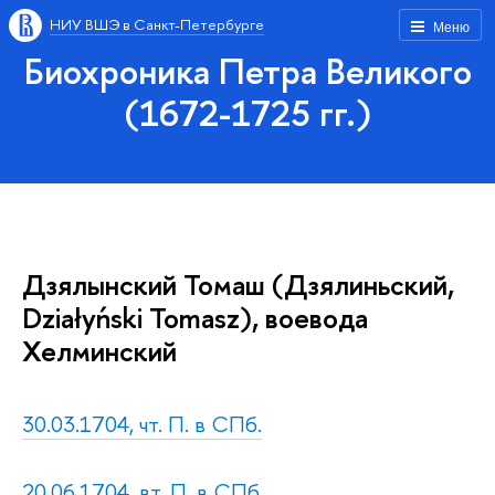
НИУ ВШЭ в Санкт-Петербурге
Меню
Биохроника Петра Великого
(1672-1725 гг.)
Дзялынский Томаш (Дзялиньский,
Działyński Tomasz), воевода
Хелминский
30.03.1704, чт. П. в СПб.
20.06.1704, вт. П. в СПб.