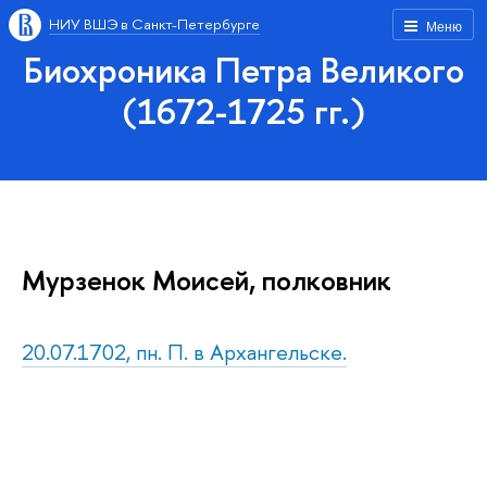
НИУ ВШЭ в Санкт-Петербурге
Меню
Биохроника Петра Великого
(1672-1725 гг.)
Мурзенок Моисей, полковник
20.07.1702, пн. П. в Архангельске.