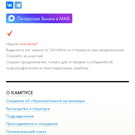
Нашли
опечатку
?
Выделите её, нажмите Ctrl+Enter и отправьте нам уведомление.
Спасибо за участие!
Сервис предназначен только для отправки сообщений об
орфографических и пунктуационных ошибках.
О КАМПУСЕ
ОБ
Сведения об образовательной организации
Мер
Руководство и структура
Мер
Подразделения
Дов
Преподаватели и сотрудники
Ол
Попечительский совет
При