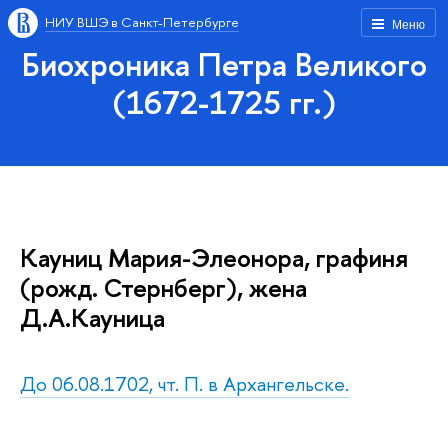
НИУ ВШЭ в Санкт-Петербурге
Меню
Биохроника Петра Великого
(1672-1725 гг.)
Кауниц Мария-Элеонора, графиня
(рожд. Стернберг), жена
Д.А.Кауница
До 06.08.1702, чт. П. в Архангельске.