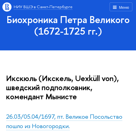
НИУ ВШЭ в Санкт-Петербурге
Меню
Биохроника Петра Великого
(1672-1725 гг.)
Икскюль (Икскель, Uexküll von),
шведский подполковник,
комендант Мынисте
26.03/05.04/1697, пт. Великое Посольство
пошло из Новогородки.