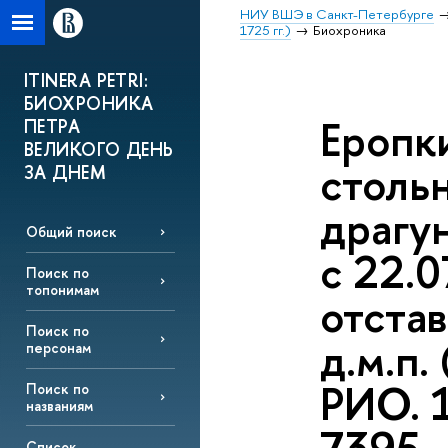
НИУ ВШЭ в Санкт-Петербурге
1725 гг.)
Биохроника
ITINERA PETRI:
БИОХРОНИКА
Еропки
ПЕТРА
ВЕЛИКОГО ДЕНЬ
столь
ЗА ДНЕМ
драгун
Общий поиск
с 22.
Поиск по
топонимам
отста
Поиск по
д.м.п.
персонам
РИО. 1
Поиск по
названиям
Список