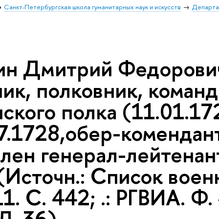
Санкт-Петербургская школа гуманитарных наук и искусств
Департа
н Дмитрий Федорович (
ник, полковник, коман
ского полка (11.01.17
07.1728,обер-комендан
влен генерал-лейтенан
 (Источн.: Список воен
1. С. 442; .: РГВИА. Ф. 