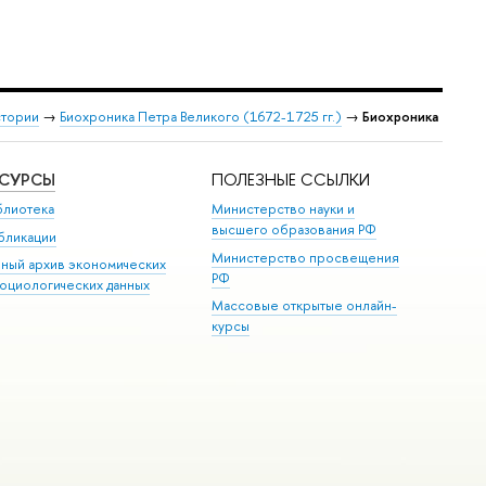
стории
→
Биохроника Петра Великого (1672-1725 гг.)
→
Биохроника
ЕСУРСЫ
ПОЛЕЗНЫЕ ССЫЛКИ
блиотека
Министерство науки и
высшего образования РФ
бликации
Министерство просвещения
иный архив экономических
РФ
социологических данных
Массовые открытые онлайн-
курсы