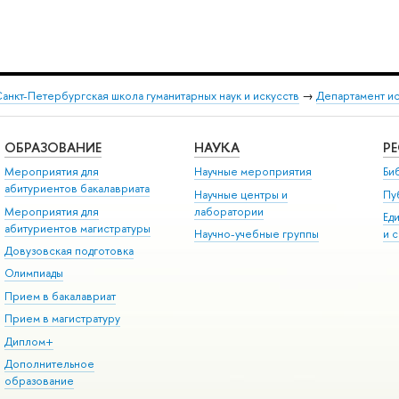
анкт-Петербургская школа гуманитарных наук и искусств
→
Департамент и
ОБРАЗОВАНИЕ
НАУКА
Р
Мероприятия для
Научные мероприятия
Би
абитуриентов бакалавриата
Научные центры и
Пу
Мероприятия для
лаборатории
Ед
абитуриентов магистратуры
Научно-учебные группы
и 
Довузовская подготовка
Олимпиады
Прием в бакалавриат
Прием в магистратуру
Диплом+
Дополнительное
образование