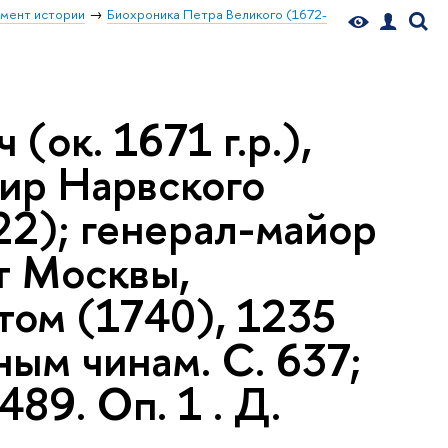
мент истории
Биохроника Петра Великого (1672-
ок. 1671 г.р.),
дир Нарвского
22); генерал-майор
т Москвы,
том (1740), 1235
ным чинам. С. 637;
489. Оп. 1 . Д.