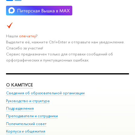
Нашли
опечатку
?
Выделите её, нажмите Ctrl+Enter и отправьте нам уведомление.
Спасибо за участие!
Сервис предназначен только для отправки сообщений об
орфографических и пунктуационных ошибках.
О КАМПУСЕ
ОБ
Сведения об образовательной организации
Мер
Руководство и структура
Мер
Подразделения
Дов
Преподаватели и сотрудники
Ол
Попечительский совет
При
Корпуса и общежития
При