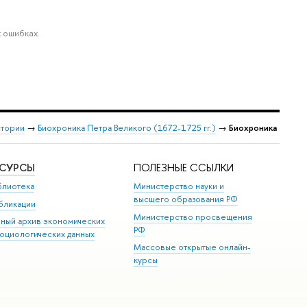
 ошибках.
стории
→
Биохроника Петра Великого (1672-1725 гг.)
→
Биохроника
ЕСУРСЫ
ПОЛЕЗНЫЕ ССЫЛКИ
блиотека
Министерство науки и
высшего образования РФ
бликации
Министерство просвещения
иный архив экономических
РФ
социологических данных
Массовые открытые онлайн-
курсы