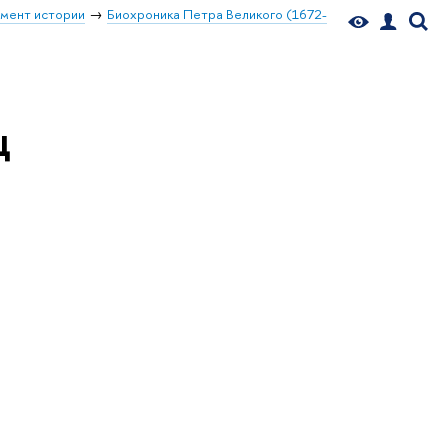
мент истории
Биохроника Петра Великого (1672-
ц