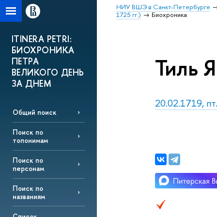
НИУ ВШЭ в Санкт-Петербурге
1725 гг.)
Биохроника
ITINERA PETRI:
БИОХРОНИКА
Тиль 
ПЕТРА
ВЕЛИКОГО ДЕНЬ
ЗА ДНЕМ
20.02.1719, пт
Общий поиск
Поиск по
топонимам
Поиск по
персонам
Поиск по
названиям
Список