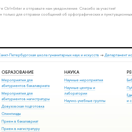
е Ctrl+Enter и отправьте нам уведомление. Спасибо за участие!
н только для отправки сообщений об орфографических и пунктуационных
анкт-Петербургская школа гуманитарных наук и искусств
→
Департамент и
ОБРАЗОВАНИЕ
НАУКА
Р
Мероприятия для
Научные мероприятия
Би
абитуриентов бакалавриата
Научные центры и
Пу
Мероприятия для
лаборатории
Ед
абитуриентов магистратуры
Научно-учебные группы
и 
Довузовская подготовка
Олимпиады
Прием в бакалавриат
Прием в магистратуру