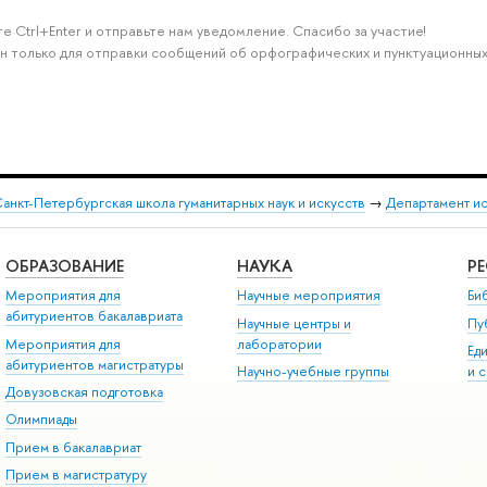
е Ctrl+Enter и отправьте нам уведомление. Спасибо за участие!
н только для отправки сообщений об орфографических и пунктуационных
анкт-Петербургская школа гуманитарных наук и искусств
→
Департамент и
ОБРАЗОВАНИЕ
НАУКА
Р
Мероприятия для
Научные мероприятия
Би
абитуриентов бакалавриата
Научные центры и
Пу
Мероприятия для
лаборатории
Ед
абитуриентов магистратуры
Научно-учебные группы
и 
Довузовская подготовка
Олимпиады
Прием в бакалавриат
Прием в магистратуру