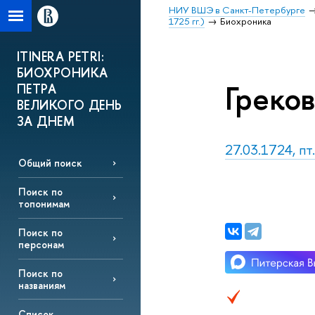
НИУ ВШЭ в Санкт-Петербурге
1725 гг.)
Биохроника
ITINERA PETRI:
БИОХРОНИКА
Греко
ПЕТРА
ВЕЛИКОГО ДЕНЬ
ЗА ДНЕМ
27.03.1724, пт
Общий поиск
Поиск по
топонимам
Поиск по
персонам
Поиск по
названиям
Список