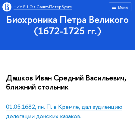
НИУ ВШЭ в Санкт-Петербурге
Меню
Биохроника Петра Великого
(1672-1725 гг.)
Дашков Иван Средний Васильевич,
ближний стольник
01.05.1682, пн. П. в Кремле, дал аудиенцию
делегации донских казаков.