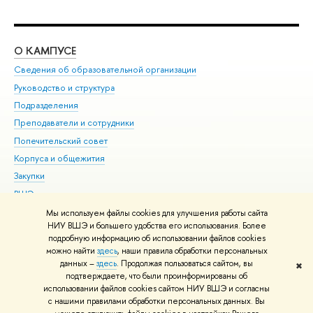
О КАМПУСЕ
ОБ
Сведения об образовательной организации
Мер
Руководство и структура
Мер
Подразделения
Дов
Преподаватели и сотрудники
Ол
Попечительский совет
При
Корпуса и общежития
При
Закупки
Ди
ВШЭ для студентов с ограниченными возможностями
До
здоровья и инвалидностью
Ас
Мы используем файлы cookies для улучшения работы сайта
Версия для слабовидящих
НИУ ВШЭ и большего удобства его использования. Более
Обр
подробную информацию об использовании файлов cookies
Единая платежная страница
можно найти
здесь
, наши правила обработки персональных
данных –
здесь
. Продолжая пользоваться сайтом, вы
✖
Редактору
подтверждаете, что были проинформированы об
© НИУ ВШЭ 1993–2026
Адреса и контакты
Условия использования
использовании файлов cookies сайтом НИУ ВШЭ и согласны
с нашими правилами обработки персональных данных. Вы
материалов
Политика конфиденциальности
Карта сайта