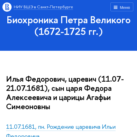
НИУ ВШЭ в Санкт-Петербурге
Меню
Биохроника Петра Великого
(1672-1725 гг.)
Илья Федорович, царевич (11.07-
21.07.1681), сын царя Федора
Алексеевича и царицы Агафьи
Симеоновны
11.07.1681, пн. Рождение царевича Ильи
Федоровича.