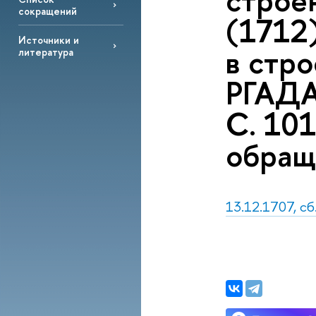
строен
сокращений
(1712
Источники и
в стро
литература
РГАДА.
С. 101
обращ
13.12.1707, сб