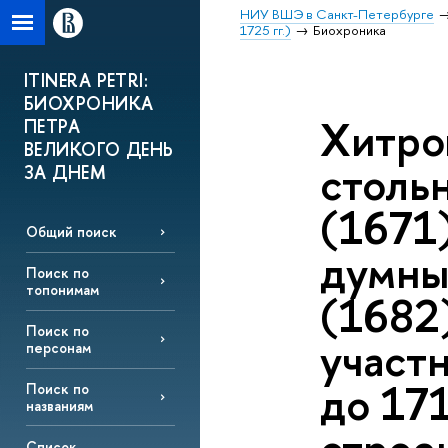
НИУ ВШЭ в Санкт-Петербурге
1725 гг.)
Биохроника
ITINERA PETRI:
БИОХРОНИКА
Хитро
ПЕТРА
ВЕЛИКОГО ДЕНЬ
стольн
ЗА ДНЕМ
(1671
Общий поиск
думны
Поиск по
топонимам
(1682
Поиск по
участн
персонам
до 171
Поиск по
названиям
Список