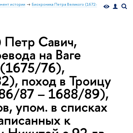
мент истории
Биохроника Петра Великого (1672-
 Петр Савич,
оевода на Ваге
 (1675/76),
2), поход в Троицу
86/87 – 1688/89),
, упом. в списках
написанных к