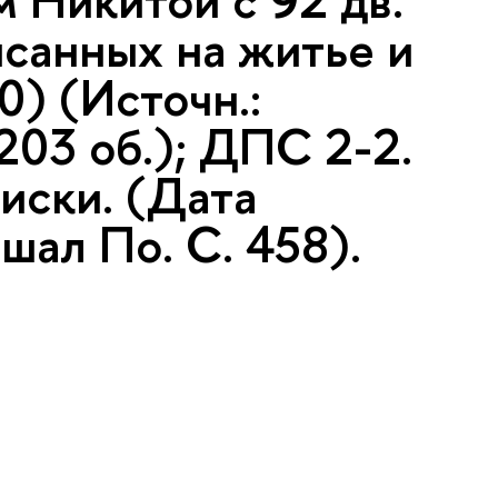
м Никитой с 92 дв.
исанных на житье и
0) (Источн.:
 203 об.); ДПС 2-2.
писки. (Дата
шал По. С. 458).