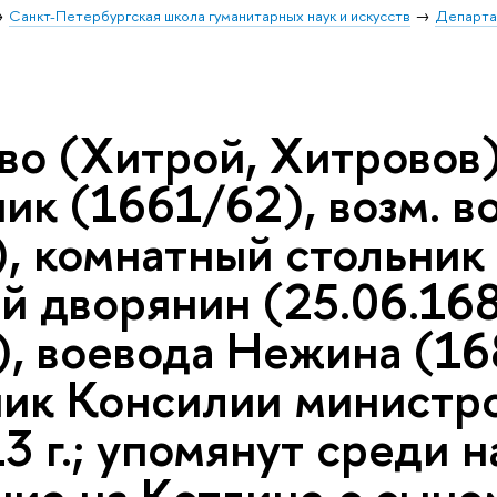
Санкт-Петербургская школа гуманитарных наук и искусств
Департа
во (Хитрой, Хитровов)
ик (1661/62), возм. в
), комнатный стольник
й дворянин (25.06.168
), воевода Нежина (16
ик Консилии министров
3 г.; упомянут среди 