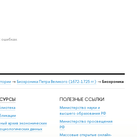
 ошибках.
стории
→
Биохроника Петра Великого (1672-1725 гг.)
→
Биохроника
ЕСУРСЫ
ПОЛЕЗНЫЕ ССЫЛКИ
блиотека
Министерство науки и
высшего образования РФ
бликации
Министерство просвещения
иный архив экономических
РФ
социологических данных
Массовые открытые онлайн-