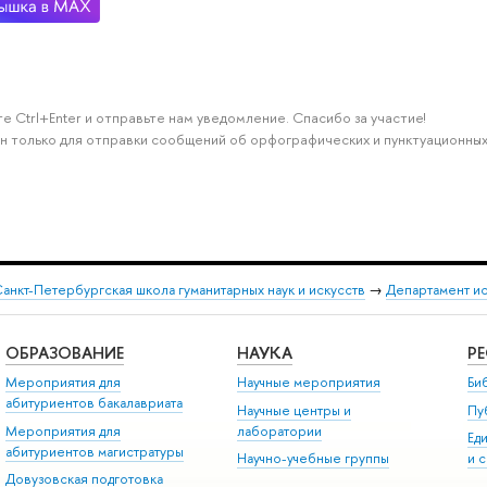
е Ctrl+Enter и отправьте нам уведомление. Спасибо за участие!
н только для отправки сообщений об орфографических и пунктуационных
анкт-Петербургская школа гуманитарных наук и искусств
→
Департамент и
ОБРАЗОВАНИЕ
НАУКА
Р
Мероприятия для
Научные мероприятия
Би
абитуриентов бакалавриата
Научные центры и
Пу
Мероприятия для
лаборатории
Ед
абитуриентов магистратуры
Научно-учебные группы
и 
Довузовская подготовка