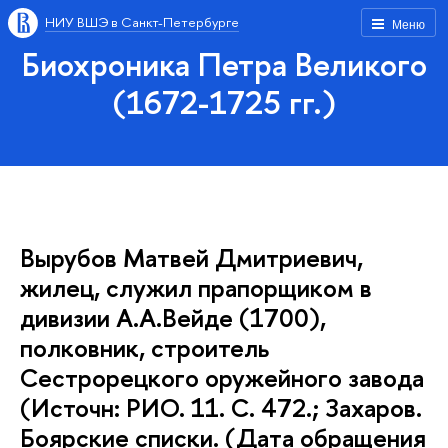
НИУ ВШЭ в Санкт-Петербурге
Меню
Биохроника Петра Великого
(1672-1725 гг.)
Вырубов Матвей Дмитриевич,
жилец, служил прапорщиком в
дивизии А.А.Вейде (1700),
полковник, строитель
Сестрорецкого оружейного завода
(Источн: РИО. 11. С. 472.; Захаров.
Боярские списки. (Дата обращения