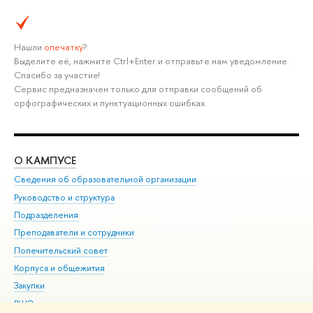
Нашли
опечатку
?
Выделите её, нажмите Ctrl+Enter и отправьте нам уведомление.
Спасибо за участие!
Сервис предназначен только для отправки сообщений об
орфографических и пунктуационных ошибках.
О КАМПУСЕ
ОБ
Сведения об образовательной организации
Мер
Руководство и структура
Мер
Подразделения
Дов
Преподаватели и сотрудники
Ол
Попечительский совет
При
Корпуса и общежития
При
Закупки
Ди
ВШЭ для студентов с ограниченными возможностями
До