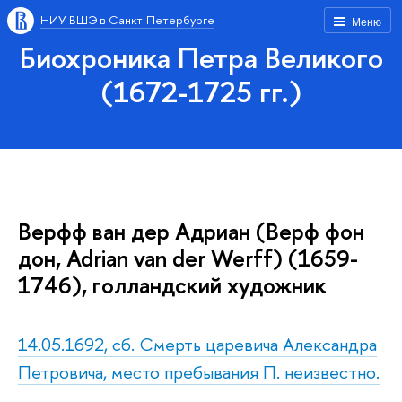
НИУ ВШЭ в Санкт-Петербурге
Меню
Биохроника Петра Великого
(1672-1725 гг.)
Верфф ван дер Адриан (Верф фон
дон, Adrian van der Werff) (1659-
1746), голландский художник
14.05.1692, сб. Смерть царевича Александра
Петровича, место пребывания П. неизвестно.