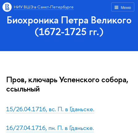
НИУ ВШЭ в Санкт-Петербурге
Меню
Биохроника Петра Великого
(1672-1725 гг.)
Пров, ключарь Успенского собора,
ссыльный
15/26.04.1716, вс. П. в Гданьске.
16/27.04.1716, пн. П. в Гданьске.