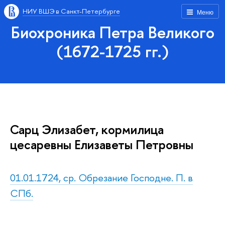
НИУ ВШЭ в Санкт-Петербурге
Меню
Биохроника Петра Великого
(1672-1725 гг.)
Сарц Элизабет, кормилица
цесаревны Елизаветы Петровны
01.01.1724, ср. Обрезание Господне. П. в
СПб.