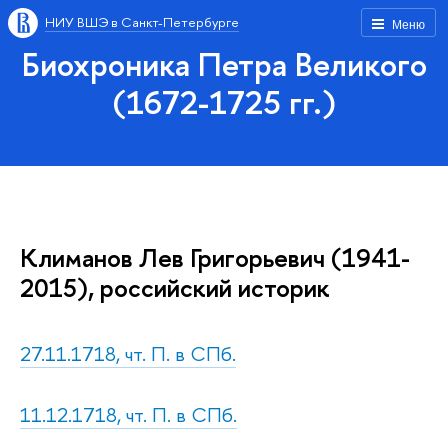
НИУ ВШЭ в Санкт-Петербурге
Меню
Биохроника Петра Великого
(1672-1725 гг.)
Климанов Лев Григорьевич (1941-
2015), российский историк
27.11.1718, чт. П. в СПб.
11.12.1718, чт. П. в СПб.