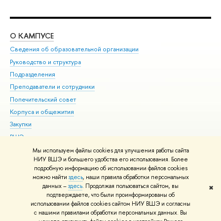
О КАМПУСЕ
ОБ
Сведения об образовательной организации
Мер
Руководство и структура
Мер
Подразделения
Дов
Преподаватели и сотрудники
Ол
Попечительский совет
При
Корпуса и общежития
При
Закупки
Ди
ВШЭ для студентов с ограниченными возможностями
До
здоровья и инвалидностью
Ас
Мы используем файлы cookies для улучшения работы сайта
Версия для слабовидящих
НИУ ВШЭ и большего удобства его использования. Более
Обр
подробную информацию об использовании файлов cookies
Единая платежная страница
можно найти
здесь
, наши правила обработки персональных
данных –
здесь
. Продолжая пользоваться сайтом, вы
✖
Редактору
подтверждаете, что были проинформированы об
© НИУ ВШЭ 1993–2026
Адреса и контакты
Условия использования
использовании файлов cookies сайтом НИУ ВШЭ и согласны
с нашими правилами обработки персональных данных. Вы
материалов
Политика конфиденциальности
Карта сайта