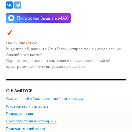
Нашли
опечатку
?
Выделите её, нажмите Ctrl+Enter и отправьте нам уведомление.
Спасибо за участие!
Сервис предназначен только для отправки сообщений об
орфографических и пунктуационных ошибках.
О КАМПУСЕ
ОБ
Сведения об образовательной организации
Мер
Руководство и структура
Мер
Подразделения
Дов
Преподаватели и сотрудники
Ол
Попечительский совет
При