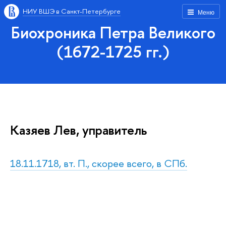
НИУ ВШЭ в Санкт-Петербурге
Меню
Биохроника Петра Великого
(1672-1725 гг.)
Казяев Лев, управитель
18.11.1718, вт. П., скорее всего, в СПб.