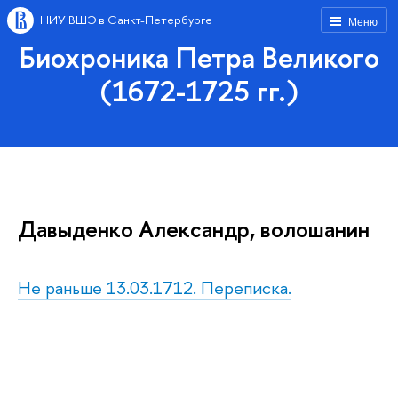
НИУ ВШЭ в Санкт-Петербурге
Меню
Биохроника Петра Великого
(1672-1725 гг.)
Давыденко Александр, волошанин
Не раньше 13.03.1712. Переписка.