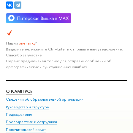
Нашли
опечатку
?
Выделите её, нажмите Ctrl+Enter и отправьте нам уведомление.
Спасибо за участие!
Сервис предназначен только для отправки сообщений об
орфографических и пунктуационных ошибках.
О КАМПУСЕ
ОБ
Сведения об образовательной организации
Мер
Руководство и структура
Мер
Подразделения
Дов
Преподаватели и сотрудники
Ол
Попечительский совет
При