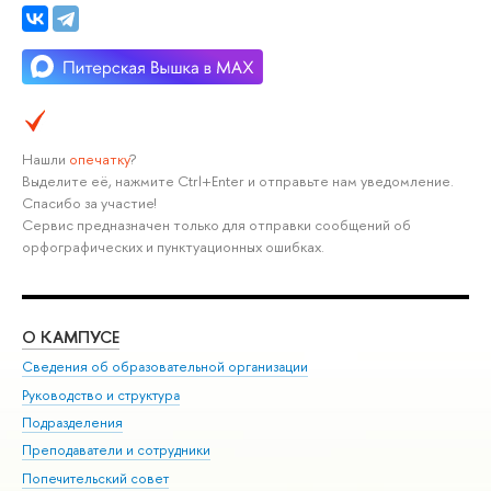
Нашли
опечатку
?
Выделите её, нажмите Ctrl+Enter и отправьте нам уведомление.
Спасибо за участие!
Сервис предназначен только для отправки сообщений об
орфографических и пунктуационных ошибках.
О КАМПУСЕ
ОБ
Сведения об образовательной организации
Мер
Руководство и структура
Мер
Подразделения
Дов
Преподаватели и сотрудники
Ол
Попечительский совет
При