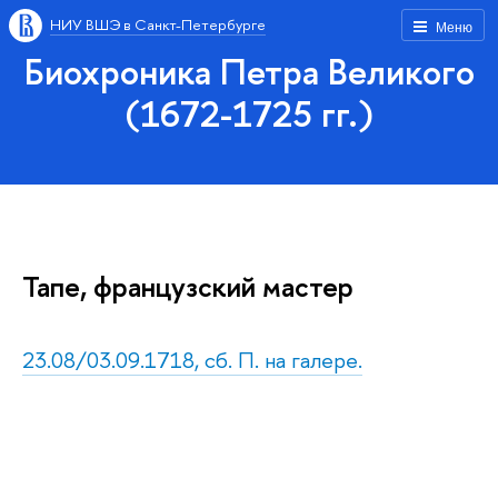
НИУ ВШЭ в Санкт-Петербурге
Меню
Биохроника Петра Великого
(1672-1725 гг.)
Тапе, французский мастер
23.08/03.09.1718, сб. П. на галере.