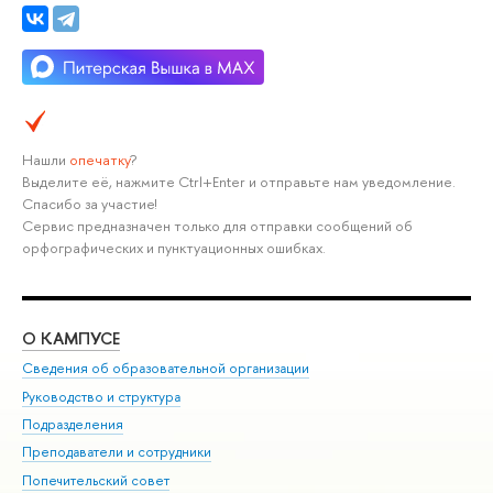
Нашли
опечатку
?
Выделите её, нажмите Ctrl+Enter и отправьте нам уведомление.
Спасибо за участие!
Сервис предназначен только для отправки сообщений об
орфографических и пунктуационных ошибках.
О КАМПУСЕ
ОБ
Сведения об образовательной организации
Мер
Руководство и структура
Мер
Подразделения
Дов
Преподаватели и сотрудники
Ол
Попечительский совет
При