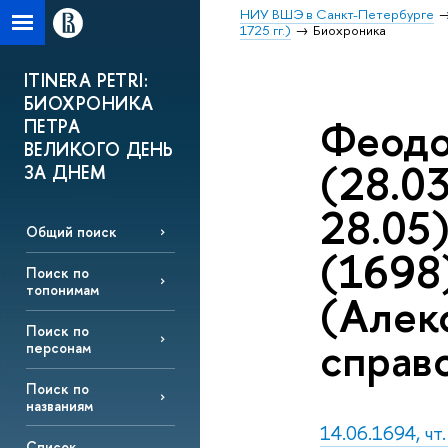
НИУ ВШЭ в Санкт-Петербурге
1725 гг.)
Биохроника
ITINERA PETRI:
БИОХРОНИКА
Феодо
ПЕТРА
ВЕЛИКОГО ДЕНЬ
(28.0
ЗА ДНЕМ
28.05
Общий поиск
(1698
Поиск по
топонимам
(Алекс
Поиск по
справо
персонам
Поиск по
названиям
14.06.1694, чт
Список