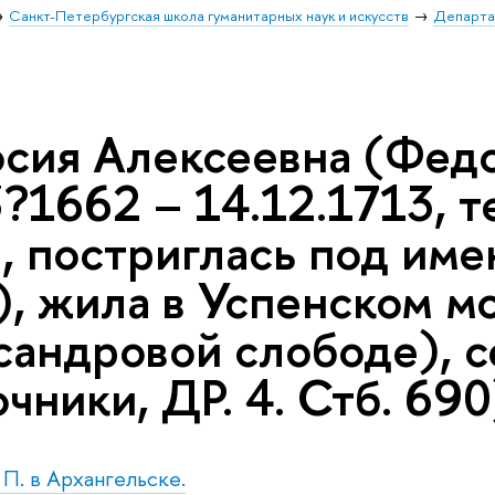
Санкт-Петербургская школа гуманитарных наук и искусств
Департа
сия Алексеевна (Федо
3?1662 – 14.12.1713, 
), постриглась под им
), жила в Успенском м
андровой слободе), се
чники, ДР. 4. Стб. 690
. П. в Архангельске.