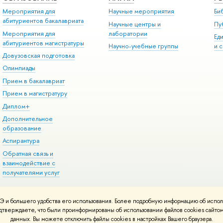
Мероприятия для
Научные мероприятия
Би
абитуриентов бакалавриата
Научные центры и
Пу
Мероприятия для
лаборатории
Ед
абитуриентов магистратуры
Научно-учебные группы
и 
Довузовская подготовка
Олимпиады
Прием в бакалавриат
Прием в магистратуру
Диплом+
Дополнительное
образование
Аспирантура
Обратная связь и
взаимодействие с
получателями услуг
 и большего удобства его использования. Более подробную информацию об испол
онтакты
Условия использования материалов
Политика конфиденциальност
подтверждаете, что были проинформированы об использовании файлов cookies сай
ботаны в
Школе дизайна НИУ ВШЭ
данных. Вы можете отключить файлы cookies в настройках Вашего браузера.