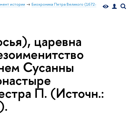
мент истории
Биохроника Петра Великого (1672-
сья), царевна
тезоименитство
енем Сусанны
онастыре
стра П. (Источн.:
).