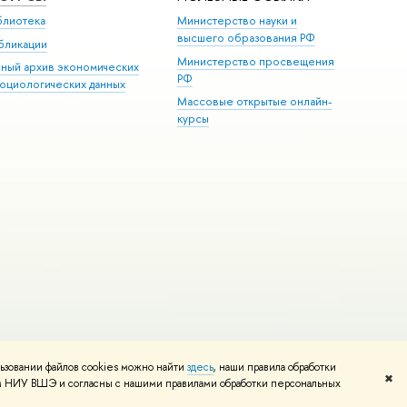
блиотека
Министерство науки и
высшего образования РФ
бликации
Министерство просвещения
иный архив экономических
РФ
социологических данных
Массовые открытые онлайн-
курсы
ьзовании файлов cookies можно найти
здесь
, наши правила обработки
и
Карта сайта
Редактору
✖
том НИУ ВШЭ и согласны с нашими правилами обработки персональных