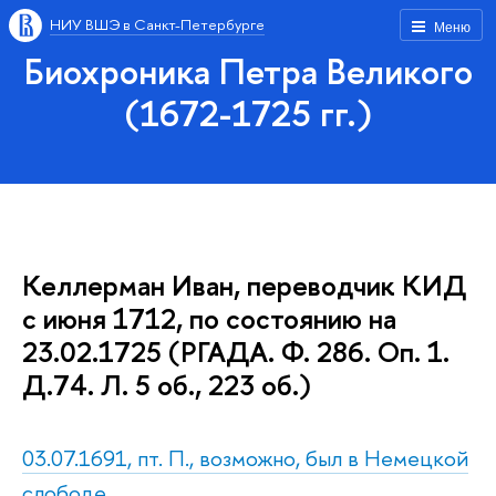
НИУ ВШЭ в Санкт-Петербурге
Меню
Биохроника Петра Великого
(1672-1725 гг.)
Келлерман Иван, переводчик КИД
с июня 1712, по состоянию на
23.02.1725 (РГАДА. Ф. 286. Оп. 1.
Д.74. Л. 5 об., 223 об.)
03.07.1691, пт. П., возможно, был в Немецкой
слободе.