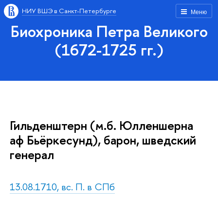
НИУ ВШЭ в Санкт-Петербурге
Меню
Биохроника Петра Великого
(1672-1725 гг.)
Гильденштерн (м.б. Юлленшерна
аф Бьёркесунд), барон, шведский
генерал
13.08.1710, вс. П. в СПб