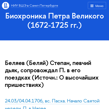
НИУ ВШЭ в Санкт-Петербурге
Меню
Биохроника Петра Великого
(1672-1725 гг.)
Беляев (Беляй) Степан, певчий
дьяк, сопровождал П. в его
поездках (Источн.: О высочайших
пришествиях)
24.03/04.04.1706, вс. Пасха. Начало Святой
недели. П. в Нарве.