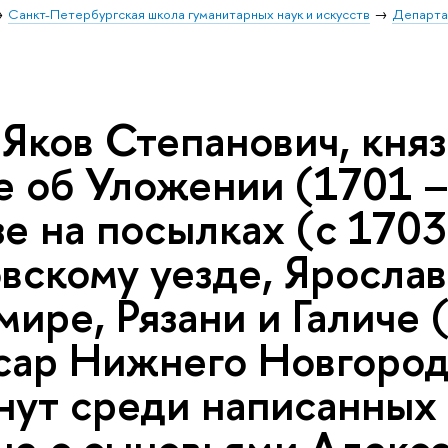
Санкт-Петербургская школа гуманитарных наук и искусств
Департа
Яков Степанович, князь
е об Уложении (1701 –
е на посылках (с 1703
вскому уезде, Ярослав
ире, Рязани и Галиче 
сар Нижнего Новгорода
нут среди написанных 