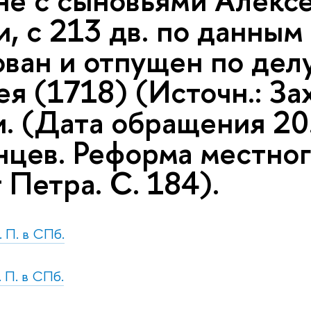
не с сыновьями Алексе
, с 213 дв. по данным 
ован и отпущен по дел
я (1718) (Источн.: За
и. (Дата обращения 20
нцев. Реформа местног
 Петра. С. 184).
. П. в СПб.
. П. в СПб.