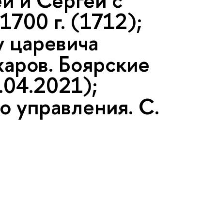
й и Сергей с
1700 г. (1712);
у царевича
харов. Боярские
.04.2021);
о управления. С.