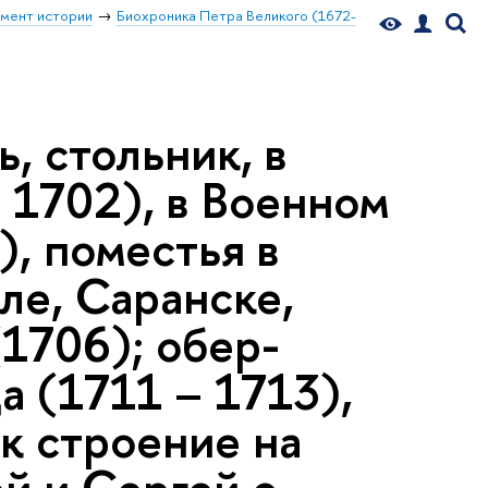
мент истории
Биохроника Петра Великого (1672-
, стольник, в
 1702), в Военном
), поместья в
ле, Саранске,
(1706); обер-
 (1711 – 1713),
к строение на