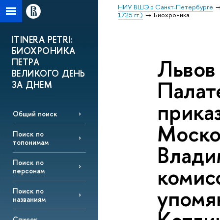
НИУ ВШЭ в Санкт-Петербурге
1725 гг.)
Биохроника
ITINERA PETRI:
БИОХРОНИКА
Львов 
ПЕТРА
ВЕЛИКОГО ДЕНЬ
Палат
ЗА ДНЕМ
приказ
Общий поиск
Моско
Поиск по
топонимам
Владим
Поиск по
комис
персонам
упомя
Поиск по
названиям
Список