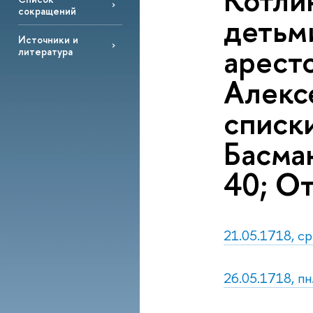
Котли
сокращений
детьми
Источники и
арест
литература
Алексе
списк
Басма
40; От
21.05.1718, ср
26.05.1718, пн