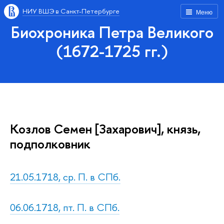
НИУ ВШЭ в Санкт-Петербурге
Меню
Биохроника Петра Великого
(1672-1725 гг.)
Козлов Семен [Захарович], князь,
подполковник
21.05.1718, ср. П. в СПб.
06.06.1718, пт. П. в СПб.