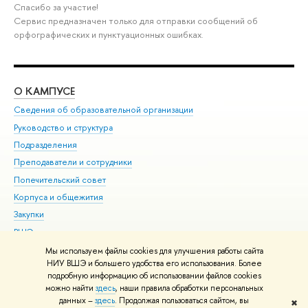
Спасибо за участие!
Сервис предназначен только для отправки сообщений об
орфографических и пунктуационных ошибках.
О КАМПУСЕ
ОБ
Сведения об образовательной организации
Мер
Руководство и структура
Мер
Подразделения
Дов
Преподаватели и сотрудники
Ол
Попечительский совет
При
Корпуса и общежития
При
Закупки
Ди
ВШЭ для студентов с ограниченными возможностями
До
здоровья и инвалидностью
Ас
Мы используем файлы cookies для улучшения работы сайта
Версия для слабовидящих
НИУ ВШЭ и большего удобства его использования. Более
Обр
подробную информацию об использовании файлов cookies
Единая платежная страница
можно найти
здесь
, наши правила обработки персональных
данных –
здесь
. Продолжая пользоваться сайтом, вы
✖