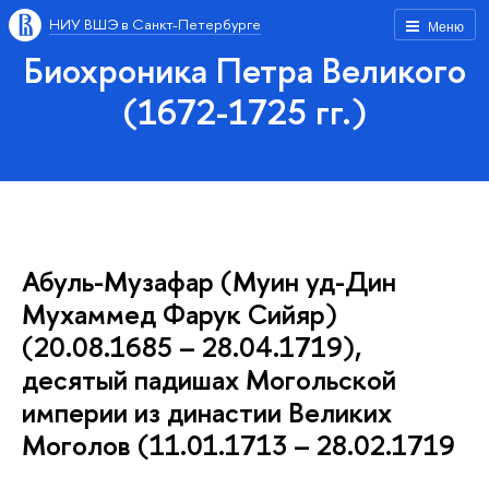
НИУ ВШЭ в Санкт-Петербурге
Меню
Биохроника Петра Великого
(1672-1725 гг.)
Абуль-Музафар (Муин уд-Дин
Мухаммед Фарук Сийяр)
(20.08.1685 – 28.04.1719),
десятый падишах Могольской
империи из династии Великих
Моголов (11.01.1713 – 28.02.1719