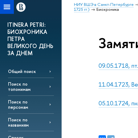
НИУ ВШЭ в Санкт-Петербурге
1725 гг.)
Биохроника
ITINERA PETRI:
БИОХРОНИКА
Замят
ПЕТРА
ВЕЛИКОГО ДЕНЬ
ЗА ДНЕМ
09.05.1718, пт
Общий поиск
11.04.1723, Ве
Поиск по
топонимам
05.10.1724, пн
Поиск по
персонам
Поиск по
названиям
Список