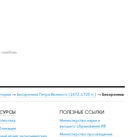
 ошибках.
стории
→
Биохроника Петра Великого (1672-1725 гг.)
→
Биохроника
ЕСУРСЫ
ПОЛЕЗНЫЕ ССЫЛКИ
блиотека
Министерство науки и
высшего образования РФ
бликации
Министерство просвещения
иный архив экономических