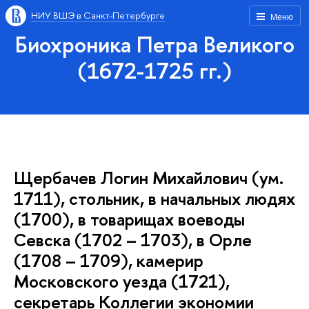
НИУ ВШЭ в Санкт-Петербурге
Меню
Биохроника Петра Великого
(1672-1725 гг.)
Щербачев Логин Михайлович (ум.
1711), стольник, в начальных людях
(1700), в товарищах воеводы
Севска (1702 – 1703), в Орле
(1708 – 1709), камерир
Московского уезда (1721),
секретарь Коллегии экономии