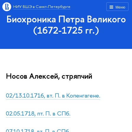
НИУ ВШЭ в Санкт-Петербурге
Меню
Биохроника Петра Великого
(1672-1725 гг.)
Носов Алексей, стряпчий
02/13.10.1716, вт. П. в Копенгагене.
02.05.1718, пт. П. в СПб.
07.10.1718, вт. П. в СПб.