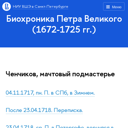
НИУ ВШЭ в Санкт-Петербурге
Меню
Биохроника Петра Великого
(1672-1725 гг.)
Ченчиков, мачтовый подмастерье
04.11.1717, пн. П. в СПб, в Зимнем.
После 23.04.1718. Переписка.
23.04.1718, ср. П. в Петергофе, вернулся в