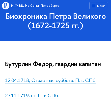
НИУ ВШЭ в Санкт-Петербурге
Меню
Биохроника Петра Великого
(1672-1725 гг.)
Бутурлин Федор, гвардии капитан
12.04.1718, Страстная суббота. П. в СПб.
27.11.1719, пт. П. в СПб.