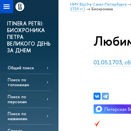
НИУ ВШЭ в Санкт-Петербурге
1725 гг.)
Биохроника
ITINERA PETRI:
БИОХРОНИКА
Любим
ПЕТРА
ВЕЛИКОГО ДЕНЬ
ЗА ДНЕМ
01.05.1703, с
Общий поиск
Поиск по
топонимам
Поиск по
персонам
Поиск по
названиям
Список