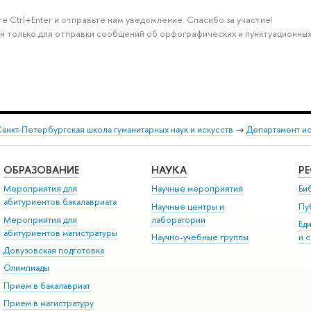
е Ctrl+Enter и отправьте нам уведомление. Спасибо за участие!
н только для отправки сообщений об орфографических и пунктуационных
анкт-Петербургская школа гуманитарных наук и искусств
→
Департамент и
ОБРАЗОВАНИЕ
НАУКА
Р
Мероприятия для
Научные мероприятия
Би
абитуриентов бакалавриата
Научные центры и
Пу
Мероприятия для
лаборатории
Ед
абитуриентов магистратуры
Научно-учебные группы
и 
Довузовская подготовка
Олимпиады
Прием в бакалавриат
Прием в магистратуру