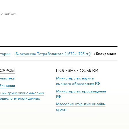
 ошибках.
стории
→
Биохроника Петра Великого (1672-1725 гг.)
→
Биохроника
ЕСУРСЫ
ПОЛЕЗНЫЕ ССЫЛКИ
блиотека
Министерство науки и
высшего образования РФ
бликации
Министерство просвещения
иный архив экономических
РФ
социологических данных
Массовые открытые онлайн-
курсы