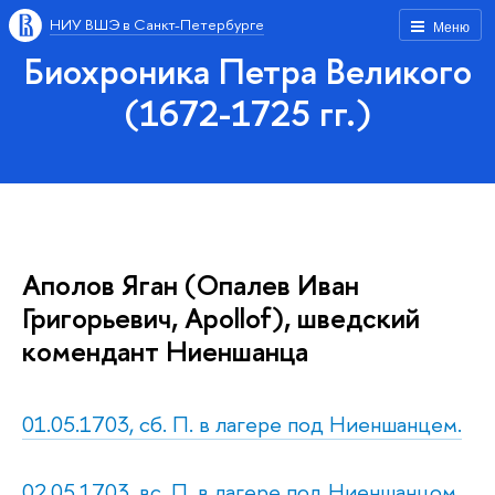
НИУ ВШЭ в Санкт-Петербурге
Меню
Биохроника Петра Великого
(1672-1725 гг.)
Аполов Яган (Опалев Иван
Григорьевич, Apollof), шведский
комендант Ниеншанца
01.05.1703, сб. П. в лагере под Ниеншанцем.
02.05.1703, вс. П. в лагере под Ниеншанцом.