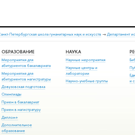
анкт-Петербургская школа гуманитарных наук и искусств
→
Департамент и
ОБРАЗОВАНИЕ
НАУКА
Р
Мероприятия для
Научные мероприятия
Би
абитуриентов бакалавриата
Научные центры и
Пу
Мероприятия для
лаборатории
Ед
абитуриентов магистратуры
Научно-учебные группы
и 
Довузовская подготовка
Олимпиады
Прием в бакалавриат
Прием в магистратуру
Диплом+
Дополнительное
образование