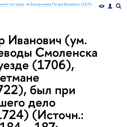
мент истории
Биохроника Петра Великого (1672-
 Иванович (ум.
оеводы Смоленска
уезде (1706),
гетмане
722), был при
шего дело
1724) (Источн.: