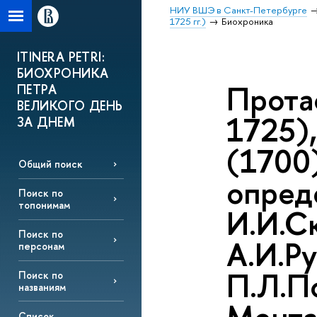
НИУ ВШЭ в Санкт-Петербурге
1725 гг.)
Биохроника
ITINERA PETRI:
БИОХРОНИКА
Прота
ПЕТРА
ВЕЛИКОГО ДЕНЬ
1725)
ЗА ДНЕМ
(1700
Общий поиск
опред
Поиск по
топонимам
И.И.С
Поиск по
А.И.Р
персонам
П.Л.По
Поиск по
названиям
Список