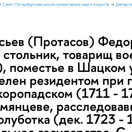
Санкт-Петербургская школа гуманитарных наук и искусств
Департа
сьев (Протасов) Федор
, стольник, товарищ в
), поместье в Шацком 
елен резидентом при 
коропадском (1711 - 1
умянцеве, расследовав
луботка (дек. 1723 - 