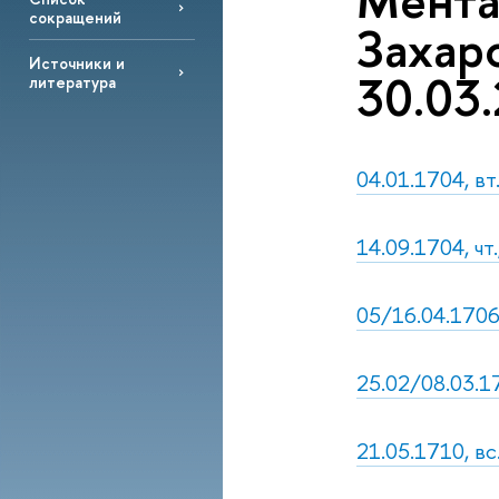
Ментал
сокращений
Захар
Источники и
30.03.
литература
04.01.1704, вт
14.09.1704, чт
05/16.04.1706
25.02/08.03.17
21.05.1710, вс