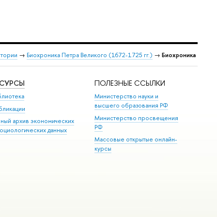
стории
→
Биохроника Петра Великого (1672-1725 гг.)
→
Биохроника
ЕСУРСЫ
ПОЛЕЗНЫЕ ССЫЛКИ
блиотека
Министерство науки и
высшего образования РФ
бликации
Министерство просвещения
иный архив экономических
РФ
социологических данных
Массовые открытые онлайн-
курсы