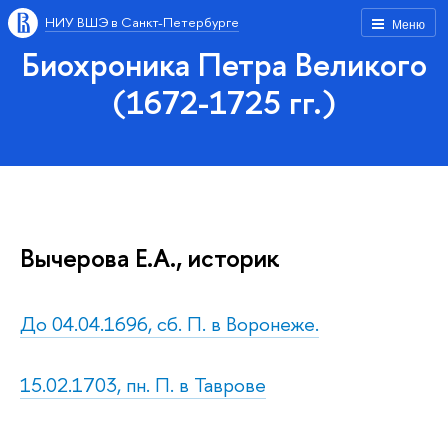
НИУ ВШЭ в Санкт-Петербурге
Меню
Биохроника Петра Великого
(1672-1725 гг.)
Вычерова Е.А., историк
До 04.04.1696, сб. П. в Воронеже.
15.02.1703, пн. П. в Таврове