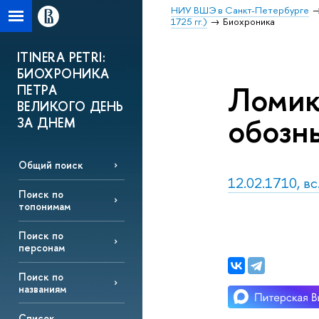
НИУ ВШЭ в Санкт-Петербурге
1725 гг.)
Биохроника
ITINERA PETRI:
БИОХРОНИКА
Ломик
ПЕТРА
ВЕЛИКОГО ДЕНЬ
обозн
ЗА ДНЕМ
Общий поиск
12.02.1710, в
Поиск по
топонимам
Поиск по
персонам
Поиск по
названиям
Список