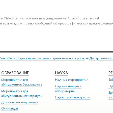
е Ctrl+Enter и отправьте нам уведомление. Спасибо за участие!
н только для отправки сообщений об орфографических и пунктуационных
анкт-Петербургская школа гуманитарных наук и искусств
→
Департамент и
ОБРАЗОВАНИЕ
НАУКА
Р
Мероприятия для
Научные мероприятия
Би
абитуриентов бакалавриата
Научные центры и
Пу
Мероприятия для
лаборатории
Ед
абитуриентов магистратуры
Научно-учебные группы
и 
Довузовская подготовка
Олимпиады