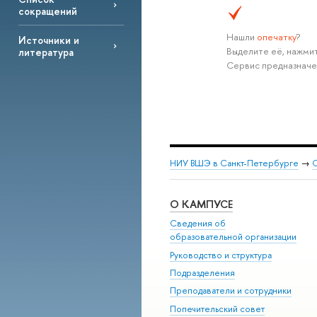
сокращений
Нашли
опечатку
?
Источники и
Выделите её, нажмит
литература
Сервис предназначе
НИУ ВШЭ в Санкт-Петербурге
→
С
О КАМПУСЕ
Сведения об
образовательной организации
Руководство и структура
Подразделения
Преподаватели и сотрудники
Попечительский совет