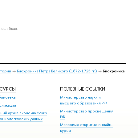
 ошибках.
стории
→
Биохроника Петра Великого (1672-1725 гг.)
→
Биохроника
ЕСУРСЫ
ПОЛЕЗНЫЕ ССЫЛКИ
блиотека
Министерство науки и
высшего образования РФ
бликации
Министерство просвещения
иный архив экономических
РФ
социологических данных
Массовые открытые онлайн-
курсы