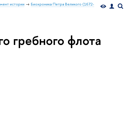
мент истории
Биохроника Петра Великого (1672-
го гребного флота