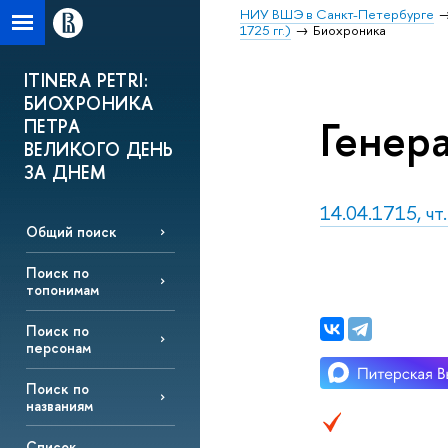
НИУ ВШЭ в Санкт-Петербурге
1725 гг.)
Биохроника
ITINERA PETRI:
БИОХРОНИКА
Генер
ПЕТРА
ВЕЛИКОГО ДЕНЬ
ЗА ДНЕМ
14.04.1715, чт
Общий поиск
Поиск по
топонимам
Поиск по
персонам
Поиск по
названиям
Список