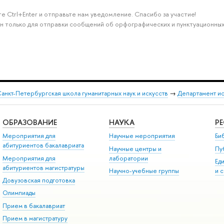
е Ctrl+Enter и отправьте нам уведомление. Спасибо за участие!
н только для отправки сообщений об орфографических и пунктуационных
анкт-Петербургская школа гуманитарных наук и искусств
→
Департамент и
ОБРАЗОВАНИЕ
НАУКА
Р
Мероприятия для
Научные мероприятия
Би
абитуриентов бакалавриата
Научные центры и
Пу
Мероприятия для
лаборатории
Ед
абитуриентов магистратуры
Научно-учебные группы
и 
Довузовская подготовка
Олимпиады
Прием в бакалавриат
Прием в магистратуру