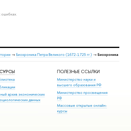
 ошибках.
стории
→
Биохроника Петра Великого (1672-1725 гг.)
→
Биохроника
ЕСУРСЫ
ПОЛЕЗНЫЕ ССЫЛКИ
блиотека
Министерство науки и
высшего образования РФ
бликации
Министерство просвещения
иный архив экономических
РФ
социологических данных
Массовые открытые онлайн-
курсы