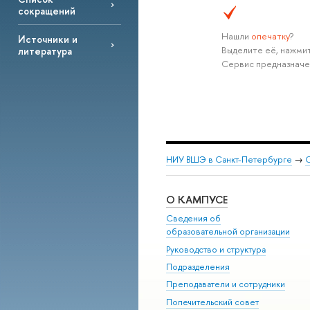
сокращений
Нашли
опечатку
?
Источники и
Выделите её, нажмит
литература
Сервис предназначе
НИУ ВШЭ в Санкт-Петербурге
→
С
О КАМПУСЕ
Сведения об
образовательной организации
Руководство и структура
Подразделения
Преподаватели и сотрудники
Попечительский совет