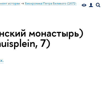
мент истории
Биохроника Петра Великого (1672-
анский монастырь)
isplein, 7)
х.