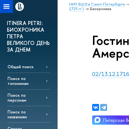
НИУ ВШЭ в Санкт-Петербурге
1725 гг.)
Биохроника
ITINERA PETRI:
БИОХРОНИКА
Гости
ПЕТРА
ВЕЛИКОГО ДЕНЬ
Амерсф
ЗА ДНЕМ
Общий поиск
02/13.12.1716
Поиск по
топонимам
Поиск по
персонам
Поиск по
названиям
Список