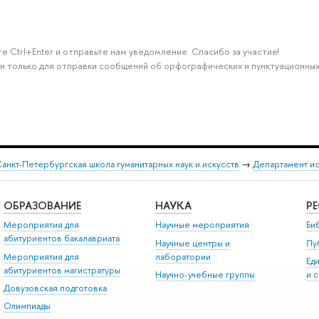
е Ctrl+Enter и отправьте нам уведомление. Спасибо за участие!
н только для отправки сообщений об орфографических и пунктуационных
анкт-Петербургская школа гуманитарных наук и искусств
→
Департамент и
ОБРАЗОВАНИЕ
НАУКА
Р
Мероприятия для
Научные мероприятия
Би
абитуриентов бакалавриата
Научные центры и
Пу
Мероприятия для
лаборатории
Ед
абитуриентов магистратуры
Научно-учебные группы
и 
Довузовская подготовка
Олимпиады