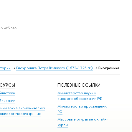
 ошибках.
стории
→
Биохроника Петра Великого (1672-1725 гг.)
→
Биохроника
ЕСУРСЫ
ПОЛЕЗНЫЕ ССЫЛКИ
блиотека
Министерство науки и
высшего образования РФ
бликации
Министерство просвещения
иный архив экономических
РФ
социологических данных
Массовые открытые онлайн-
курсы