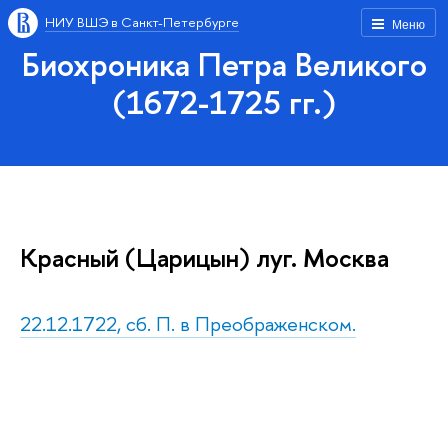
НИУ ВШЭ в Санкт-Петербурге
Меню
Биохроника Петра Великого
(1672-1725 гг.)
Красный (Царицын) луг. Москва
22.12.1722, сб. П. в Преображенском.