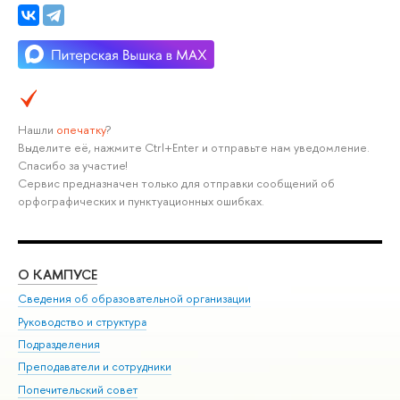
Нашли
опечатку
?
Выделите её, нажмите Ctrl+Enter и отправьте нам уведомление.
Спасибо за участие!
Сервис предназначен только для отправки сообщений об
орфографических и пунктуационных ошибках.
О КАМПУСЕ
ОБ
Сведения об образовательной организации
Мер
Руководство и структура
Мер
Подразделения
Дов
Преподаватели и сотрудники
Ол
Попечительский совет
При