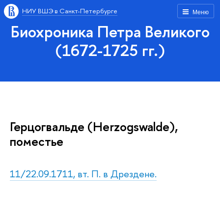
НИУ ВШЭ в Санкт-Петербурге
Меню
Биохроника Петра Великого
(1672-1725 гг.)
Герцогвальде (Herzogswalde),
поместье
11/22.09.1711, вт. П. в Дрездене.