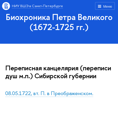
НИУ ВШЭ в Санкт-Петербурге
Меню
Биохроника Петра Великого
(1672-1725 гг.)
Переписная канцелярия (переписи
душ м.п.) Сибирской губернии
08.05.1722, вт. П. в Преображенском.