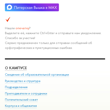
Нашли
опечатку
?
Выделите её, нажмите Ctrl+Enter и отправьте нам уведомление.
Спасибо за участие!
Сервис предназначен только для отправки сообщений об
орфографических и пунктуационных ошибках.
О КАМПУСЕ
ОБ
Сведения об образовательной организации
Мер
Руководство и структура
Мер
Подразделения
Дов
Преподаватели и сотрудники
Ол
Попечительский совет
При
Корпуса и общежития
При