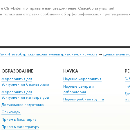
е Ctrl+Enter и отправьте нам уведомление. Спасибо за участие!
н только для отправки сообщений об орфографических и пунктуационных
анкт-Петербургская школа гуманитарных наук и искусств
→
Департамент и
ОБРАЗОВАНИЕ
НАУКА
Р
Мероприятия для
Научные мероприятия
Би
абитуриентов бакалавриата
Научные центры и
Пу
Мероприятия для
лаборатории
Ед
абитуриентов магистратуры
Научно-учебные группы
и 
Довузовская подготовка
Олимпиады
Прием в бакалавриат
Прием в магистратуру