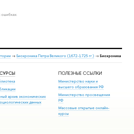
 ошибках.
стории
→
Биохроника Петра Великого (1672-1725 гг.)
→
Биохроника
ЕСУРСЫ
ПОЛЕЗНЫЕ ССЫЛКИ
блиотека
Министерство науки и
высшего образования РФ
бликации
Министерство просвещения
иный архив экономических
РФ
социологических данных
Массовые открытые онлайн-
курсы