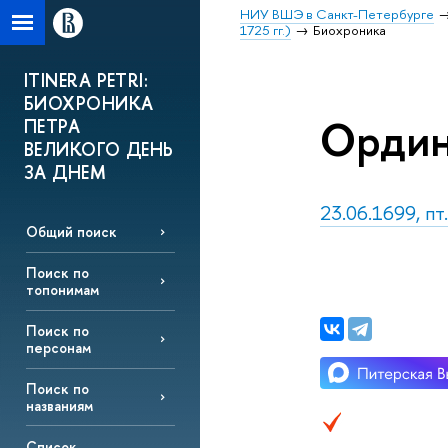
НИУ ВШЭ в Санкт-Петербурге
1725 гг.)
Биохроника
ITINERA PETRI:
БИОХРОНИКА
Ордин
ПЕТРА
ВЕЛИКОГО ДЕНЬ
ЗА ДНЕМ
23.06.1699, п
Общий поиск
Поиск по
топонимам
Поиск по
персонам
Поиск по
названиям
Список