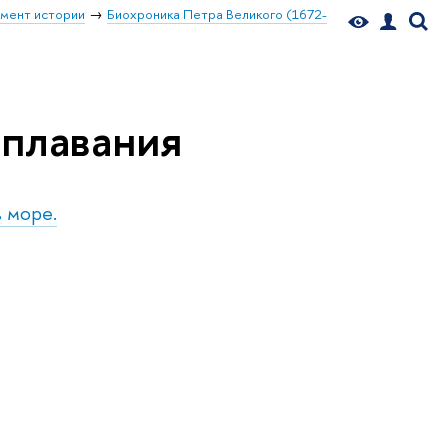
мент истории
Биохроника Петра Великого (1672-
еплавания
в море.