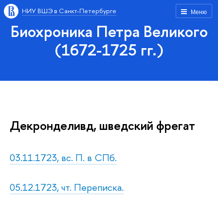
НИУ ВШЭ в Санкт-Петербурге
Меню
Биохроника Петра Великого
(1672-1725 гг.)
Декронделивд, шведский фрегат
03.11.1723, вс. П. в СПб.
05.12.1723, чт. Переписка.